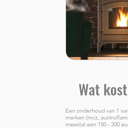
Wat kos
Een onderhoud van 1 va
merken (mcz, austroflamm
meestal een 150 - 200 eu