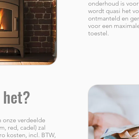
onderhoud is voor
wordt quasi het vo
ontmanteld en ger
voor een maximale
toestel.
t het?
n onze verdeelde
, red, cadel) zal
ro kosten, incl. BTW,