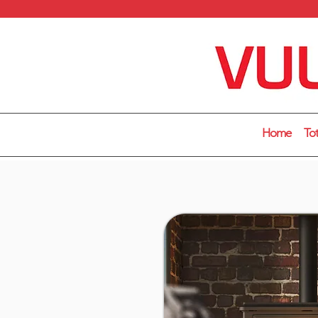
Home
To