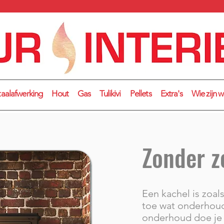
taalafwerking
Hout
Gas
Tulikivi
Pellets
Extra's
Wie zijn 
Zonder z
Een kachel is zoals
toe wat onderhoud
onderhoud doe je z