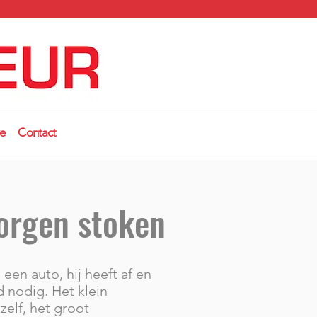
we
Contact
orgen stoken
 een auto, hij heeft af en
 nodig. Het klein
elf, het groot